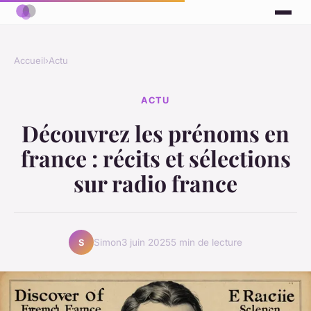
Accueil
›
Actu
ACTU
Découvrez les prénoms en
france : récits et sélections
sur radio france
Simon
3 juin 2025
5 min de lecture
S