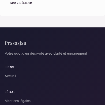
seo en france
Prssasjsu
Votre quotidien décrypté avec clarté et engagement
LIENS
Accueil
LÉGAL
Mentions légales