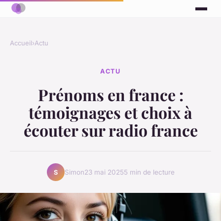
Accueil
›
Actu
ACTU
Prénoms en france :
témoignages et choix à
écouter sur radio france
Simon
23 mai 2025
5 min de lecture
S