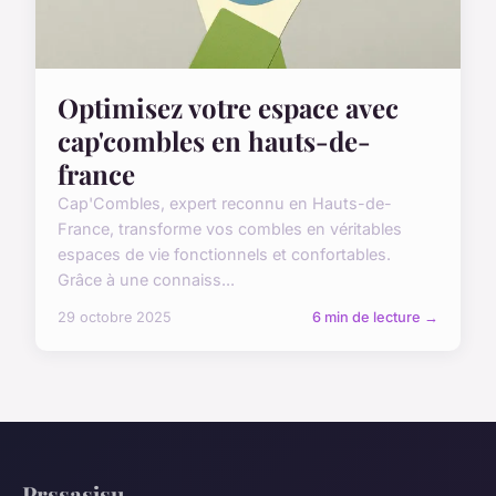
Optimisez votre espace avec
cap'combles en hauts-de-
france
Cap'Combles, expert reconnu en Hauts-de-
France, transforme vos combles en véritables
espaces de vie fonctionnels et confortables.
Grâce à une connaiss...
29 octobre 2025
6 min de lecture →
Prssasjsu