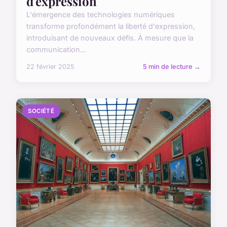
d'expression
L'émergence des technologies numériques
transforme profondément la liberté d'expression,
introduisant de nouveaux défis. À mesure que la
communication...
22 février 2025
5 min de lecture →
SOCIÉTÉ