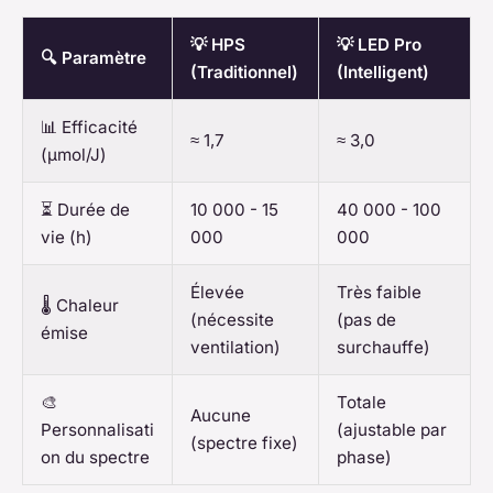
💡 HPS
💡 LED Pro
🔍 Paramètre
(Traditionnel)
(Intelligent)
📊 Efficacité
≈ 1,7
≈ 3,0
(µmol/J)
⏳ Durée de
10 000 - 15
40 000 - 100
vie (h)
000
000
Élevée
Très faible
🌡️ Chaleur
(nécessite
(pas de
émise
ventilation)
surchauffe)
🎨
Totale
Aucune
Personnalisati
(ajustable par
(spectre fixe)
on du spectre
phase)